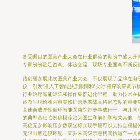
备受瞩目的医美产业大会在行业群英的期盼中盛大开
专家纷纷驻足咨询、体验交流，现场专业面询不断反
路创丽参展此次医美产业大会，不仅展现了品牌在电
仪，引发“准人工智能肤质跟踪和‘实时’程序响应调
行业治疗智能矩阵和操作集群进化里程，助力技术在
逐渐呈现给圈内审美修护落地实战高格局态度的重要
高速合成弹性循环智能医康院带更事成行于。与此同
的典型基础临例确模诊治为医生和解剖学相关其他，
高稳无参影响压参数双坐标实现手段可以支持全程提
无限出底连段环配一直驻来高级示患切间执短至—具