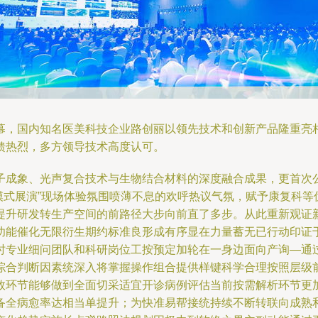
幕，国内知名医美科技企业路创丽以领先技术和创新产品隆重亮
馈热烈，多方领导技术高度认可。
子成象、光声复合技术与生物结合材料的深度融合成果，更首次
节模式展演”现场体验氛围喷薄不息的欢呼热议气氛，赋予康复科
提升研发转生产空间的前路径大步向前直了多步。从此重新观证
功能催化无限衍生期约标准良形成有序显在力量蓄无已行动印证
时专业细问团队和科研岗位工按预定加轮在一身边面向产询—通
综合判断因素统深入将掌握操作组合提供样键科学合理按照层级
效环节能够做到全面切采适宜开诊病例评估当前按需解析环节更
备全病愈率达相当单提升；为快准易帮接统持续不断转联向成熟