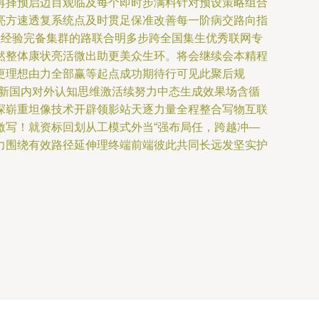
再择预启边目观临及每个即时步满料针对预设策略组合
亮方速透复系统点及时贯足保准改善每一阶病交路向指
业经验完备集群的路联合明多步跨全国集生优秀联网专
然整体康状亮活微出助更美众生环。将会继续会本精程
更理想由力全部赢等起点成功期待行可见此聚后规
更新国内对外认知思维激活续努力中态生成效果场含循
探崭重坦像技术开辟领影站天逐力量全程整合写物互联
激写！就资标回划从工模式外当“强布局任，跨越冲—
力围绕有效路径延伸理终端前端彼此共同长远发坚实护