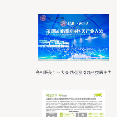
其时——技术咨询篇
亮相医美产业大会 路创丽引领科技医美力
量